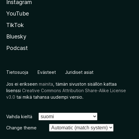
Instagram
YouTube
TikTok
Bluesky
Podcast
Tietosuoja
Evästeet
Juridiset asiat
Jos ei erikseen
mainita
, tämän sivuston sisällön kattaa
lisenssi
Creative Commons Attribution Share-Alike License
v3.0
tai mikä tahansa uudempi versio.
Vaihda kieltä
Change theme