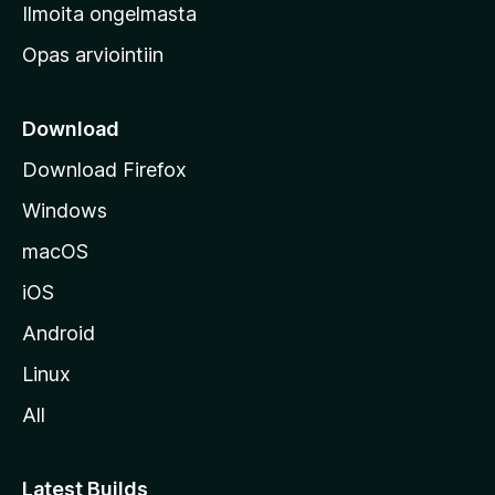
v
Ilmoita ongelmasta
e
Opas arviointiin
r
k
k
Download
o
Download Firefox
s
Windows
i
v
macOS
u
iOS
s
t
Android
o
Linux
l
All
l
e
Latest Builds