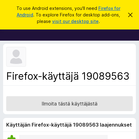
H
Kirjaudu sisään
To use Android extensions, you'll need
Firefox for
a
Android
. To explore Firefox for desktop add-ons,
O
F
h
k
please
visit our desktop site
.
i
i
u
t
r
a
t
e
ä
f
m
ä
o
i
x
l
m
-
Firefox-käyttäjä 19089563
o
s
i
t
e
u
l
s
a
Ilmoita tästä käyttäjästä
i
m
e
Käyttäjän Firefox-käyttäjä 19089563 laajennukset
n
l