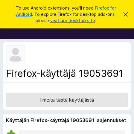
H
Kirjaudu sisään
To use Android extensions, you'll need
Firefox for
a
Android
. To explore Firefox for desktop add-ons,
O
F
h
k
please
visit our desktop site
.
i
i
u
t
r
a
t
e
ä
f
m
ä
o
i
x
l
m
-
Firefox-käyttäjä 19053691
o
s
i
t
e
u
l
s
a
Ilmoita tästä käyttäjästä
i
m
e
Käyttäjän Firefox-käyttäjä 19053691 laajennukset
n
l