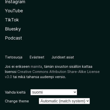
Instagram
YouTube
TikTok
Bluesky
Podcast
Tietosuoja
Evästeet
Juridiset asiat
Jos ei erikseen
mainita
, tämän sivuston sisällön kattaa
lisenssi
Creative Commons Attribution Share-Alike License
v3.0
tai mikä tahansa uudempi versio.
Vaihda kieltä
Change theme