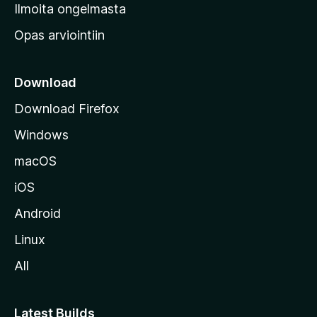
v
Ilmoita ongelmasta
e
Opas arviointiin
r
k
k
Download
o
Download Firefox
s
Windows
i
v
macOS
u
iOS
s
t
Android
o
Linux
l
All
l
e
Latest Builds