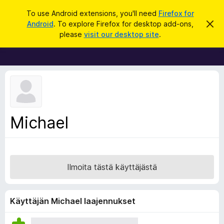
H
Kirjaudu sisään
To use Android extensions, you'll need
Firefox for
a
Android
. To explore Firefox for desktop add-ons,
O
F
h
k
please
visit our desktop site
.
i
i
u
t
r
a
t
e
ä
f
m
ä
o
i
x
l
m
-
Michael
o
s
i
t
e
u
l
s
a
Ilmoita tästä käyttäjästä
i
m
e
Käyttäjän Michael laajennukset
n
l