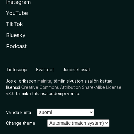
Instagram
YouTube
TikTok
Bluesky
Podcast
Tietosuoja
Evästeet
Juridiset asiat
Jos ei erikseen
mainita
, tämän sivuston sisällön kattaa
lisenssi
Creative Commons Attribution Share-Alike License
v3.0
tai mikä tahansa uudempi versio.
Vaihda kieltä
Change theme