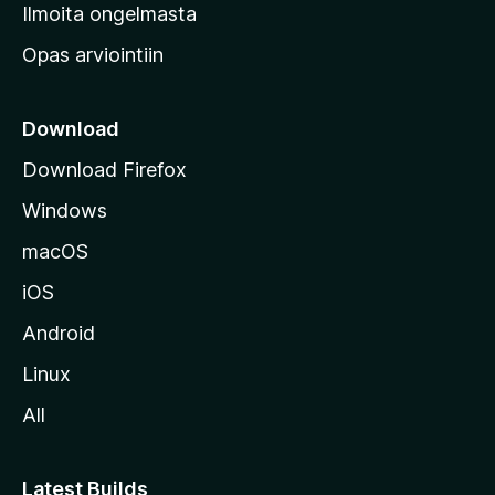
v
Ilmoita ongelmasta
e
Opas arviointiin
r
k
k
Download
o
Download Firefox
s
Windows
i
v
macOS
u
iOS
s
t
Android
o
Linux
l
All
l
e
Latest Builds