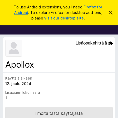
H
Kirjaudu sisään
To use Android extensions, you'll need
Firefox for
a
Android
. To explore Firefox for desktop add-ons,
O
F
h
k
please
visit our desktop site
.
i
i
u
t
r
a
t
e
ä
f
m
Lisäosakehittäjä
ä
o
i
x
l
m
-
Apollox
o
s
i
t
e
u
Käyttäjä alkaen
l
s
12. joulu 2024
a
i
Lisäosien lukumäärä
m
1
e
n
Ilmoita tästä käyttäjästä
l