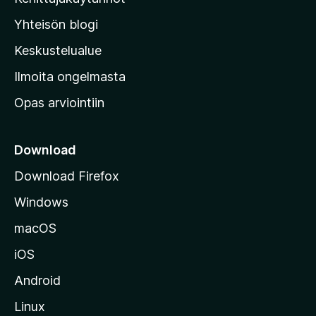
l
Yhteisön blogi
a
n
Keskustelualue
v
Ilmoita ongelmasta
e
Opas arviointiin
r
k
k
Download
o
Download Firefox
s
Windows
i
v
macOS
u
iOS
s
t
Android
o
Linux