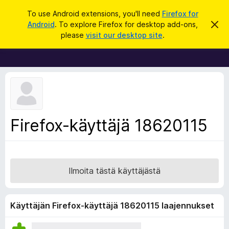
H
Kirjaudu sisään
To use Android extensions, you'll need
Firefox for
a
Android
. To explore Firefox for desktop add-ons,
O
F
h
k
please
visit our desktop site
.
i
i
u
t
r
a
t
e
ä
f
m
ä
o
i
x
l
m
-
Firefox-käyttäjä 18620115
o
s
i
t
e
u
l
s
a
Ilmoita tästä käyttäjästä
i
m
e
Käyttäjän Firefox-käyttäjä 18620115 laajennukset
n
l