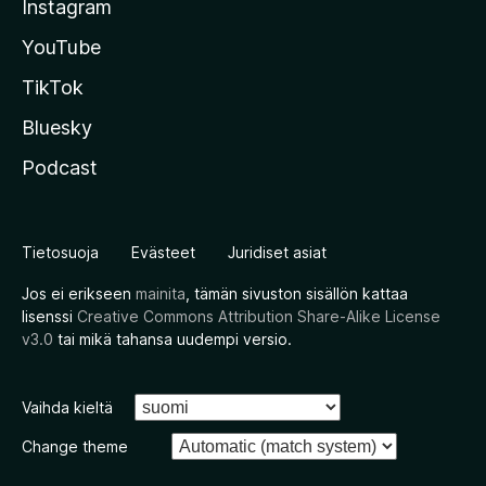
Instagram
YouTube
TikTok
Bluesky
Podcast
Tietosuoja
Evästeet
Juridiset asiat
Jos ei erikseen
mainita
, tämän sivuston sisällön kattaa
lisenssi
Creative Commons Attribution Share-Alike License
v3.0
tai mikä tahansa uudempi versio.
Vaihda kieltä
Change theme