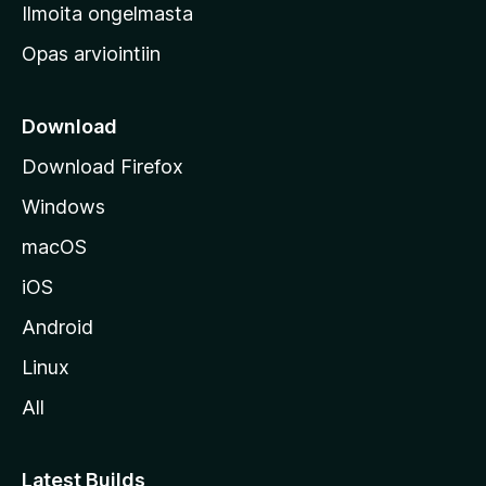
v
Ilmoita ongelmasta
e
Opas arviointiin
r
k
k
Download
o
Download Firefox
s
Windows
i
v
macOS
u
iOS
s
t
Android
o
Linux
l
All
l
e
Latest Builds