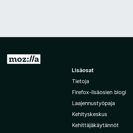
S
i
Lisäosat
i
Tietoja
r
r
Firefox-lisäosien blogi
y
Laajennustyöpaja
M
o
Kehityskeskus
z
Kehittäjäkäytännöt
i