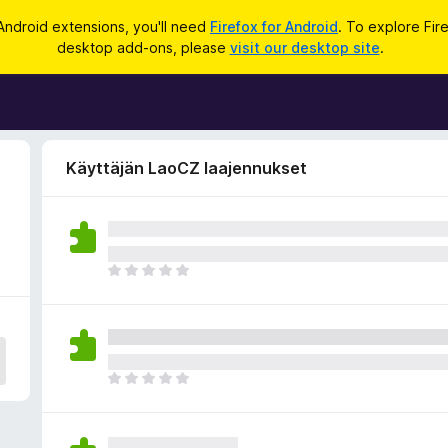
Android extensions, you'll need
Firefox for Android
. To explore Fir
desktop add-ons, please
visit our desktop site
.
Käyttäjän LaoCZ laajennukset
E
i
v
i
e
l
E
ä
i
a
v
r
i