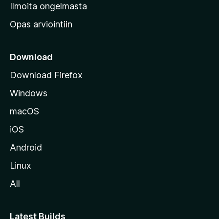
v
Ilmoita ongelmasta
e
Opas arviointiin
r
k
k
Download
o
Download Firefox
s
Windows
i
v
macOS
u
iOS
s
t
Android
o
Linux
l
All
l
e
Latest Builds