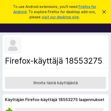
H
Kirjaudu sisään
To use Android extensions, you'll need
Firefox for
a
Android
. To explore Firefox for desktop add-ons,
O
F
h
k
please
visit our desktop site
.
i
i
u
t
r
a
t
e
ä
f
m
ä
o
i
x
l
m
-
Firefox-käyttäjä 18553275
o
s
i
t
e
u
l
s
a
Ilmoita tästä käyttäjästä
i
m
e
Käyttäjän Firefox-käyttäjä 18553275 laajennukset
n
l