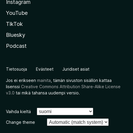
Instagram
YouTube
TikTok
Bluesky
Podcast
Tietosuoja
Evästeet
Juridiset asiat
Jos ei erikseen
mainita
, tämän sivuston sisällön kattaa
lisenssi
Creative Commons Attribution Share-Alike License
v3.0
tai mikä tahansa uudempi versio.
Vaihda kieltä
Change theme