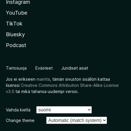
Instagram
YouTube
TikTok
Bluesky
Podcast
Tietosuoja
Evästeet
Juridiset asiat
Jos ei erikseen
mainita
, tämän sivuston sisällön kattaa
lisenssi
Creative Commons Attribution Share-Alike License
v3.0
tai mikä tahansa uudempi versio.
Vaihda kieltä
Change theme