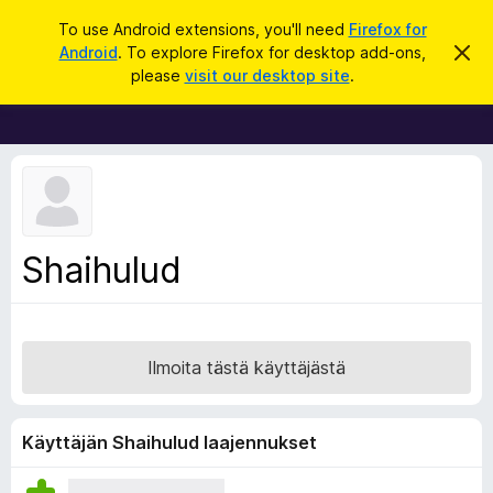
H
Kirjaudu sisään
To use Android extensions, you'll need
Firefox for
a
Android
. To explore Firefox for desktop add-ons,
O
F
h
k
please
visit our desktop site
.
i
i
u
t
r
a
t
e
ä
f
m
ä
o
i
x
l
m
-
Shaihulud
o
s
i
t
e
u
l
s
a
Ilmoita tästä käyttäjästä
i
m
e
Käyttäjän Shaihulud laajennukset
n
l