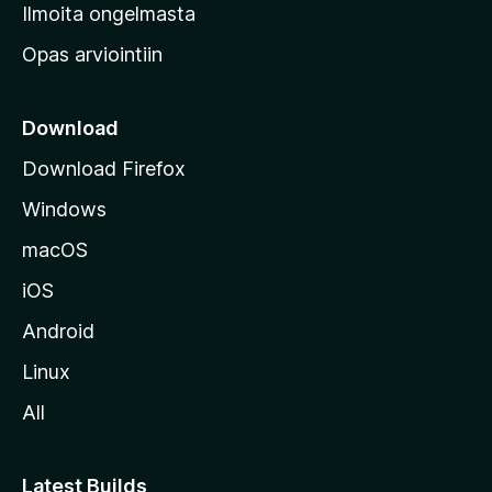
v
Ilmoita ongelmasta
e
Opas arviointiin
r
k
k
Download
o
Download Firefox
s
Windows
i
v
macOS
u
iOS
s
t
Android
o
Linux
l
All
l
e
Latest Builds