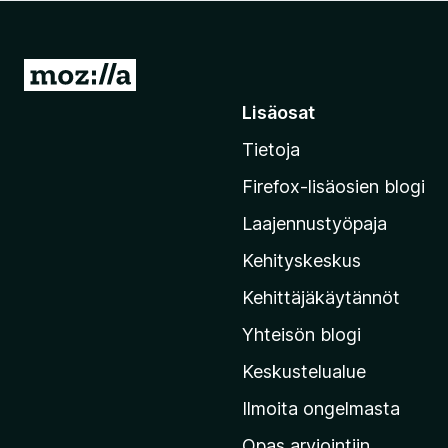
i
s
ä
S
o
i
Lisäosat
s
i
a
Tietoja
r
t
r
Firefox-lisäosien blogi
y
Laajennustyöpaja
M
o
Kehityskeskus
z
Kehittäjäkäytännöt
i
Yhteisön blogi
l
l
Keskustelualue
a
Ilmoita ongelmasta
n
Opas arviointiin