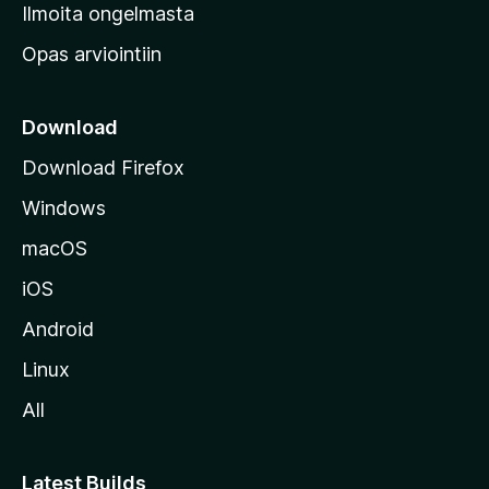
v
Ilmoita ongelmasta
e
Opas arviointiin
r
k
k
Download
o
Download Firefox
s
Windows
i
v
macOS
u
iOS
s
t
Android
o
Linux
l
All
l
e
Latest Builds