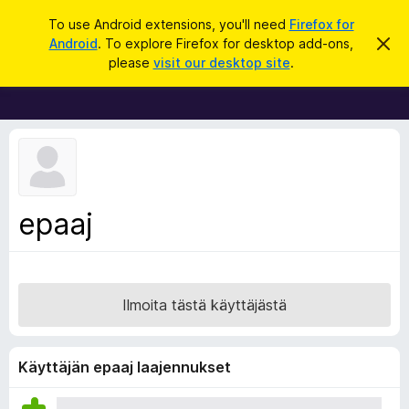
H
Kirjaudu sisään
To use Android extensions, you'll need
Firefox for
a
Android
. To explore Firefox for desktop add-ons,
O
F
h
k
please
visit our desktop site
.
i
i
u
t
r
a
t
e
ä
f
m
ä
o
i
x
l
m
-
epaaj
o
s
i
t
e
u
l
s
a
Ilmoita tästä käyttäjästä
i
m
e
Käyttäjän epaaj laajennukset
n
l