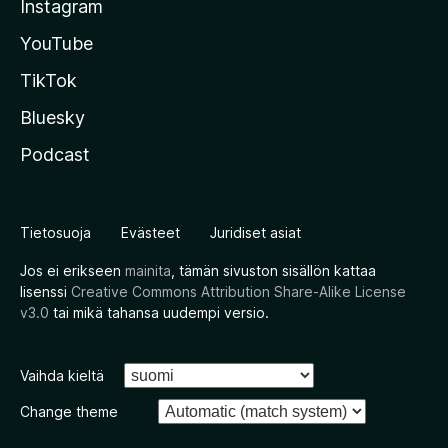
Instagram
YouTube
TikTok
Bluesky
Podcast
Tietosuoja
Evästeet
Juridiset asiat
Jos ei erikseen
mainita
, tämän sivuston sisällön kattaa
lisenssi
Creative Commons Attribution Share-Alike License
v3.0
tai mikä tahansa uudempi versio.
Vaihda kieltä
Change theme