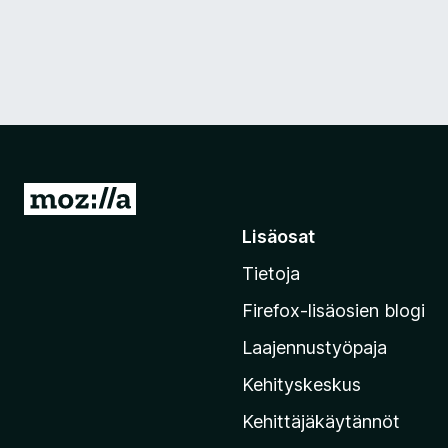
S
i
Lisäosat
i
Tietoja
r
r
Firefox-lisäosien blogi
y
Laajennustyöpaja
M
o
Kehityskeskus
z
Kehittäjäkäytännöt
i