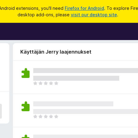
Android extensions, you'll need
Firefox for Android
. To explore Fir
desktop add-ons, please
visit our desktop site
.
Käyttäjän Jerry laajennukset
E
i
v
i
e
l
E
ä
i
a
v
r
i