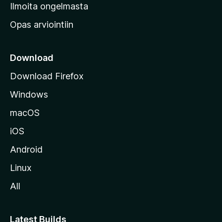
v
Ilmoita ongelmasta
e
Opas arviointiin
r
k
k
Download
o
Download Firefox
s
Windows
i
v
macOS
u
iOS
s
t
Android
o
Linux
l
All
l
e
Latest Builds