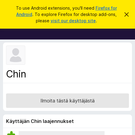
H
Kirjaudu sisään
To use Android extensions, you'll need
Firefox for
a
Android
. To explore Firefox for desktop add-ons,
O
F
h
k
please
visit our desktop site
.
i
i
u
t
r
a
t
e
ä
f
m
ä
o
i
x
l
m
-
Chin
o
s
i
t
e
u
l
s
a
Ilmoita tästä käyttäjästä
i
m
e
Käyttäjän Chin laajennukset
n
l