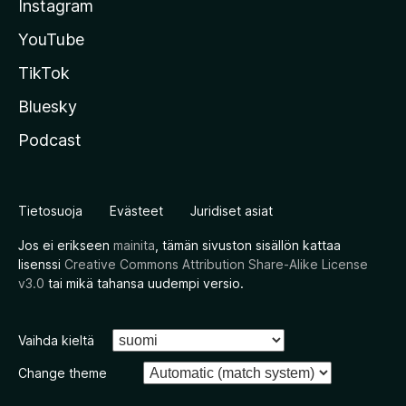
Instagram
YouTube
TikTok
Bluesky
Podcast
Tietosuoja
Evästeet
Juridiset asiat
Jos ei erikseen
mainita
, tämän sivuston sisällön kattaa
lisenssi
Creative Commons Attribution Share-Alike License
v3.0
tai mikä tahansa uudempi versio.
Vaihda kieltä
Change theme