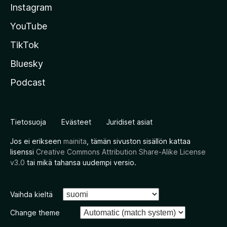
Instagram
YouTube
TikTok
Bluesky
Podcast
Tietosuoja
Evästeet
Juridiset asiat
Jos ei erikseen
mainita
, tämän sivuston sisällön kattaa
lisenssi
Creative Commons Attribution Share-Alike License
v3.0
tai mikä tahansa uudempi versio.
Vaihda kieltä
Change theme