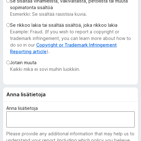
Se sisältää vihamielistä, väkivaltaista, petollista tai muuta
i
sopimatonta sisältöä
s
Esimerkki: Se sisältää rasistisia kuvia.
ä
Se rikkoo lakia tai sisältää sisältöä, joka rikkoo lakia
o
Example: Fraud. (If you wish to report a copyright or
s
trademark infringement, you can learn more about how to
a
do so in our
Copyright or Trademark Infringement
t
Reporting article
).
Jotain muuta
Kaikki mikä ei sovi muihin luokkiin.
Anna lisätietoja
Anna lisätietoja
Please provide any additional information that may help us to
understand your report (including which policy you believe