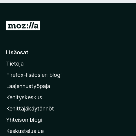
n
i
)
n
e
n
S
)
i
i
r
Lisäosat
r
Tietoja
y
M
Firefox-lisäosien blogi
o
Laajennustyöpaja
z
Kehityskeskus
i
l
Kehittäjäkäytännöt
l
Yhteisön blogi
a
n
Keskustelualue