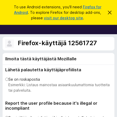
H
Kirjaudu sisään
To use Android extensions, you'll need
Firefox for
a
Android
. To explore Firefox for desktop add-ons,
O
F
h
k
please
visit our desktop site
.
i
i
u
t
r
a
t
e
ä
f
Firefox-käyttäjä 12561727
m
ä
o
i
x
l
Ilmoita tästä käyttäjästä Mozillalle
m
-
o
s
i
Lähetä palautetta käyttäjäprofiilista
t
e
u
l
Se on roskapostia
s
a
Esimerkki: Listaus mainostaa asiaankuulumattomia tuotteita
i
tai palveluita.
m
e
Report the user profile because it's illegal or
incompliant
n
l