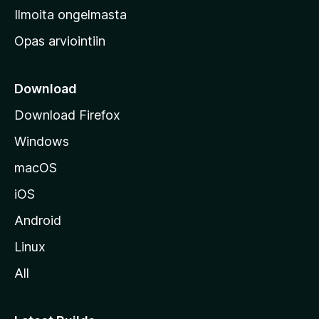
v
Ilmoita ongelmasta
e
Opas arviointiin
r
k
k
Download
o
Download Firefox
s
Windows
i
v
macOS
u
iOS
s
t
Android
o
Linux
l
All
l
e