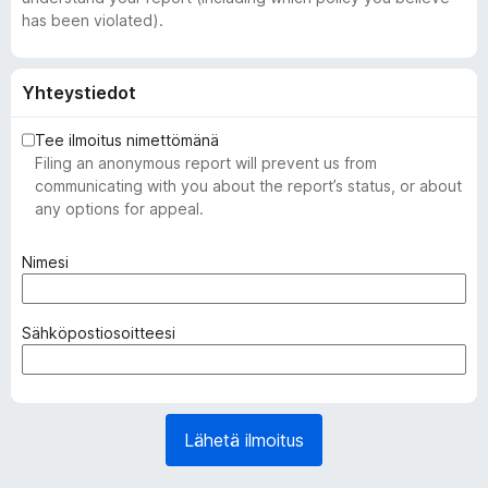
has been violated).
Yhteystiedot
Tee ilmoitus nimettömänä
Filing an anonymous report will prevent us from
communicating with you about the report’s status, or about
any options for appeal.
(
Nimesi
p
a
k
(
Sähköpostiosoitteesi
o
p
l
a
l
k
i
o
Lähetä ilmoitus
n
l
e
l