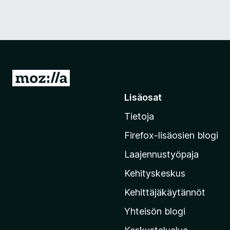
S
i
Lisäosat
i
Tietoja
r
r
Firefox-lisäosien blogi
y
Laajennustyöpaja
M
o
Kehityskeskus
z
Kehittäjäkäytännöt
i
Yhteisön blogi
l
l