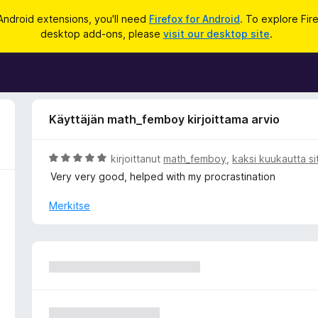
Android extensions, you'll need
Firefox for Android
. To explore Fir
desktop add-ons, please
visit our desktop site
.
Käyttäjän math_femboy kirjoittama arvio
A
kirjoittanut
math_femboy
,
kaksi kuukautta si
r
Very very good, helped with my procrastination
v
i
Merkitse
o
i
t
u
5
/
5