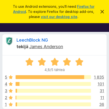
H
Kirjaudu sisään
To use Android extensions, you'll need
Firefox for
a
Android
. To explore Firefox for desktop add-ons,
O
F
h
k
please
visit our desktop site
.
i
i
u
t
r
a
t
e
ä
f
A
m
LeechBlock NG
ä
o
tekijä
James Anderson
i
x
r
l
m
-
o
A
s
v
i
r
t
e
4,8/5 tähteä
u
v
l
i
s
i
5
1 835
a
o
4
101
i
o
i
m
3
31
t
e
u
t
2
11
4
n
1
36
,
l