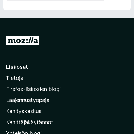
S
i
i
r
Lisäosat
r
Tietoja
y
M
Firefox-lisäosien blogi
o
Laajennustyöpaja
z
Kehityskeskus
i
l
Kehittäjäkäytännöt
l
Yhteisön blogi