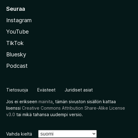
Seuraa
Instagram
YouTube
TikTok
Bluesky
Podcast
Tietosuoja
Evästeet
Juridiset asiat
Jos ei erikseen
mainita
, tämän sivuston sisällön kattaa
lisenssi
Creative Commons Attribution Share-Alike License
v3.0
tai mikä tahansa uudempi versio.
Vaihda kieltä