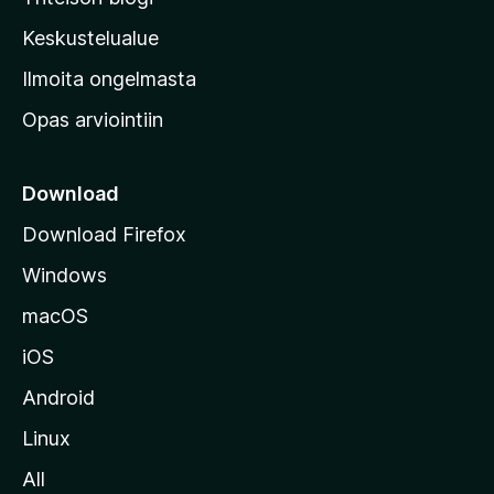
a
n
Keskustelualue
v
Ilmoita ongelmasta
e
Opas arviointiin
r
k
k
Download
o
Download Firefox
s
Windows
i
v
macOS
u
iOS
s
t
Android
o
Linux
l
All
l