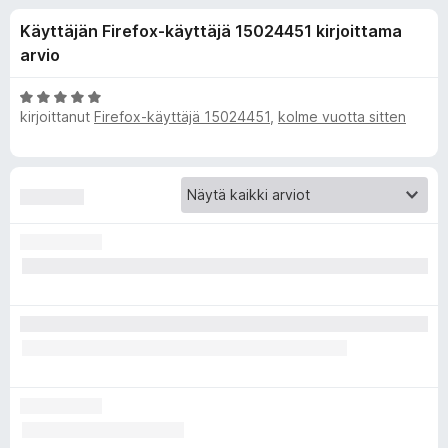
l
8
i
Käyttäjän Firefox-käyttäjä 15024451 kirjoittama
/
s
i
5
arvio
ä
o
s
A
s
kirjoittanut
Firefox-käyttäjä 15024451
,
kolme vuotta sitten
r
a
v
ä
i
t
o
o
i
t
s
u
5
a
/
5
l
l
e