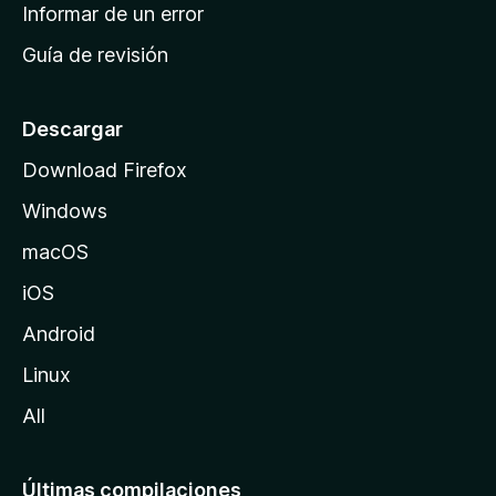
n
Informar de un error
i
Guía de revisión
c
i
o
Descargar
d
Download Firefox
e
Windows
M
o
macOS
z
iOS
i
l
Android
l
Linux
a
All
Últimas compilaciones