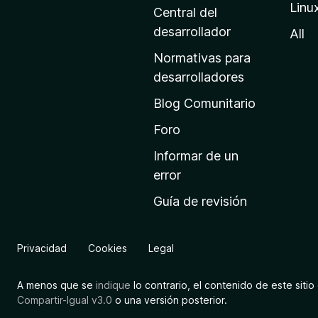
Linu
a
Central del
d
desarrollador
All
e
Normativas para
i
desarrolladores
n
Blog Comunitario
i
c
Foro
i
Informar de un
o
error
d
Guía de revisión
e
M
o
Privacidad
Cookies
Legal
z
i
A menos que se
indique
lo contrario, el contenido de este sitio 
l
Compartir-Igual v3.0
o una versión posterior.