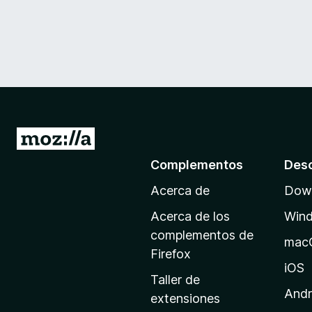
I
r
Complementos
Des
a
Acerca de
Down
l
a
Acerca de los
Win
p
complementos de
mac
á
Firefox
g
iOS
Taller de
i
Andr
extensiones
n