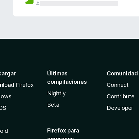
cargar
Últimas
Comunidad
compilaciones
load Firefox
Connect
Nightly
dows
Contribute
Beta
OS
Developer
Firefox para
oid
empresas