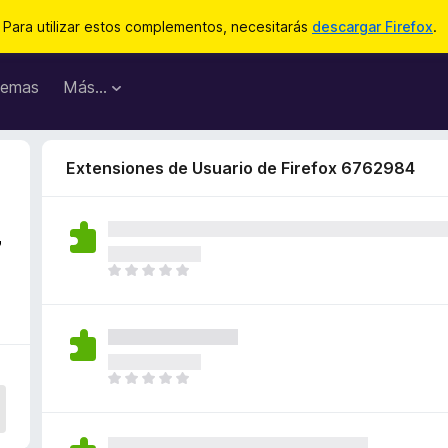
Para utilizar estos complementos, necesitarás
descargar Firefox
.
emas
Más...
Extensiones de Usuario de Firefox 6762984
7
T
o
d
a
v
í
T
a
o
n
d
o
a