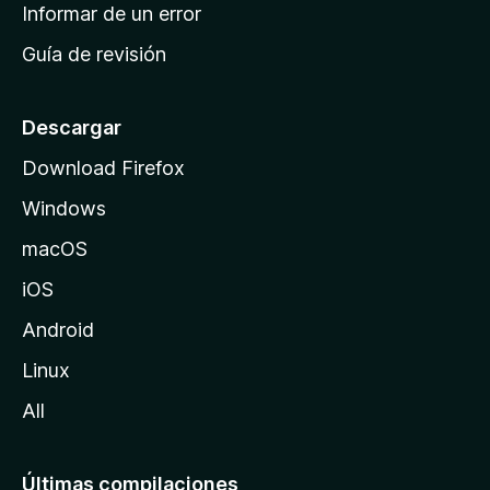
n
Informar de un error
i
Guía de revisión
c
i
o
Descargar
d
Download Firefox
e
Windows
M
o
macOS
z
iOS
i
l
Android
l
Linux
a
All
Últimas compilaciones