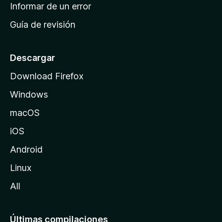
n
Informar de un error
i
Guía de revisión
c
i
o
Descargar
d
Download Firefox
e
Windows
M
o
macOS
z
iOS
i
l
Android
l
Linux
a
All
Últimas compilaciones