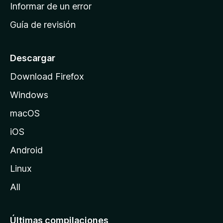
n
Informar de un error
i
Guía de revisión
c
i
o
Descargar
d
Download Firefox
e
Windows
M
o
macOS
z
iOS
i
l
Android
l
Linux
a
All
Últimas compilaciones