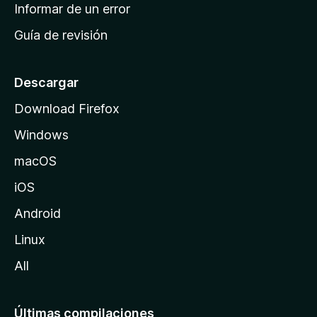
n
Informar de un error
i
Guía de revisión
c
i
o
Descargar
d
Download Firefox
e
Windows
M
o
macOS
z
iOS
i
l
Android
l
Linux
a
All
Últimas compilaciones