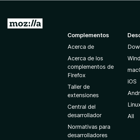
e
n
t
I
o
r
Complementos
Des
s
a
p
Acerca de
Down
l
a
a
r
Acerca de los
Win
p
a
complementos de
mac
F
á
Firefox
i
g
iOS
Taller de
r
i
Andr
extensiones
e
n
f
Linu
a
Central del
o
d
desarrollador
All
x
e
Normativas para
i
desarrolladores