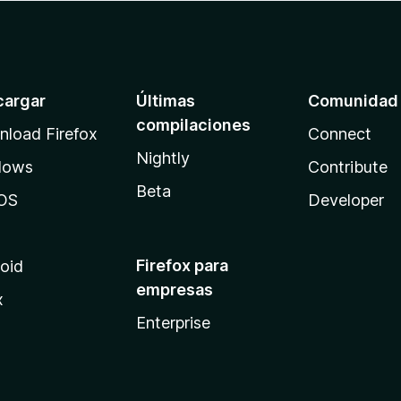
cargar
Últimas
Comunidad
compilaciones
load Firefox
Connect
Nightly
dows
Contribute
Beta
OS
Developer
Firefox para
oid
empresas
x
Enterprise