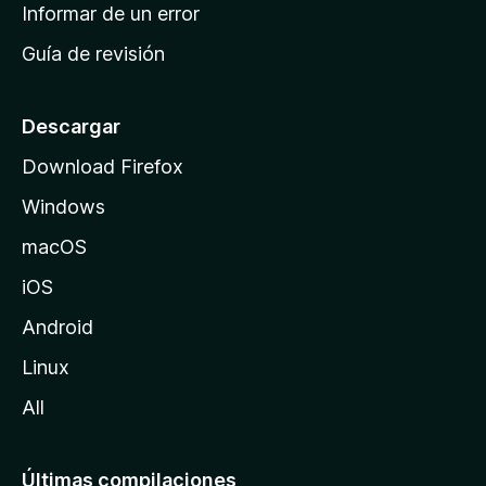
n
Informar de un error
i
Guía de revisión
c
i
o
Descargar
d
Download Firefox
e
Windows
M
o
macOS
z
iOS
i
l
Android
l
Linux
a
All
Últimas compilaciones