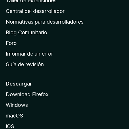
Taller de extensiones
r
i
a
Central del desarrollador
n
c
i
a
Normativas para desarrolladores
o
d
n
Blog Comunitario
e
e
i
Foro
s
n
Informar de un error
i
Guía de revisión
c
i
o
Descargar
d
Download Firefox
e
Windows
M
o
macOS
z
iOS
i