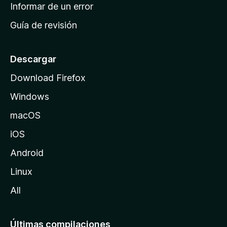
n
Informar de un error
i
Guía de revisión
c
i
o
Descargar
d
Download Firefox
e
Windows
M
o
macOS
z
iOS
i
l
Android
l
Linux
a
All
Últimas compilaciones