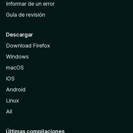
n
Informar de un error
i
Guía de revisión
c
i
o
Descargar
d
Download Firefox
e
Windows
M
o
macOS
z
iOS
i
l
Android
l
Linux
a
All
Últimas compilaciones