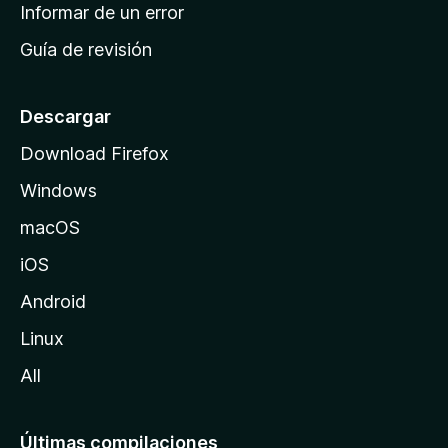
n
Informar de un error
i
Guía de revisión
c
i
o
Descargar
d
Download Firefox
e
Windows
M
o
macOS
z
iOS
i
l
Android
l
Linux
a
All
Últimas compilaciones