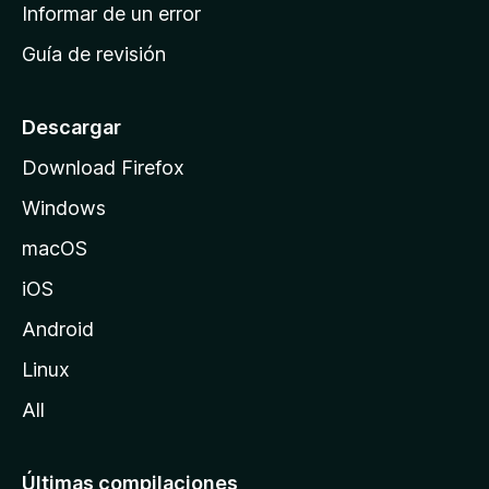
n
Informar de un error
i
Guía de revisión
c
i
o
Descargar
d
Download Firefox
e
Windows
M
o
macOS
z
iOS
i
l
Android
l
Linux
a
All
Últimas compilaciones