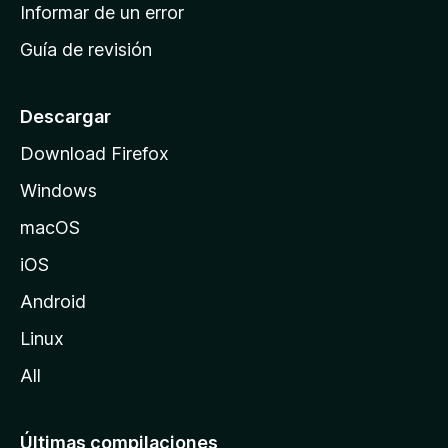
n
Informar de un error
i
Guía de revisión
c
i
o
Descargar
d
Download Firefox
e
Windows
M
o
macOS
z
iOS
i
l
Android
l
Linux
a
All
Últimas compilaciones