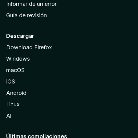
n
Informar de un error
i
Guía de revisión
c
i
o
Descargar
d
Download Firefox
e
Windows
M
o
macOS
z
iOS
i
l
Android
l
Linux
a
All
Últimas compilaciones