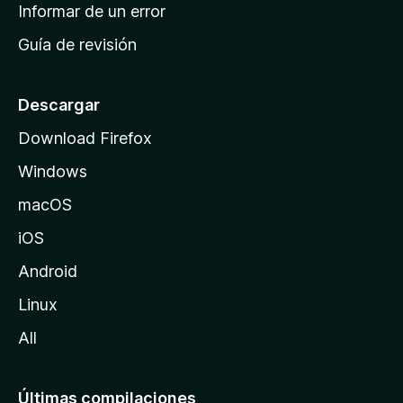
n
Informar de un error
i
Guía de revisión
c
i
o
Descargar
d
Download Firefox
e
Windows
M
o
macOS
z
iOS
i
l
Android
l
Linux
a
All
Últimas compilaciones