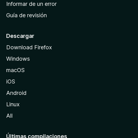
n
Informar de un error
i
Guía de revisión
c
i
o
Descargar
d
Download Firefox
e
Windows
M
o
macOS
z
iOS
i
l
Android
l
Linux
a
All
Últimas compilaciones