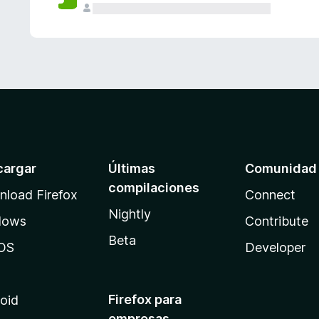
cargar
Últimas
Comunidad
compilaciones
load Firefox
Connect
Nightly
dows
Contribute
Beta
OS
Developer
Firefox para
oid
empresas