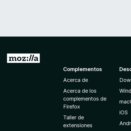
I
r
Complementos
Des
a
Acerca de
Down
l
a
Acerca de los
Win
p
complementos de
mac
á
Firefox
g
iOS
Taller de
i
Andr
extensiones
n