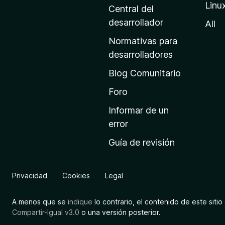
Linu
a
Central del
d
desarrollador
All
e
Normativas para
i
desarrolladores
n
Blog Comunitario
i
c
Foro
i
Informar de un
o
error
d
Guía de revisión
e
M
o
Privacidad
Cookies
Legal
z
i
A menos que se
indique
lo contrario, el contenido de este sitio 
l
Compartir-Igual v3.0
o una versión posterior.