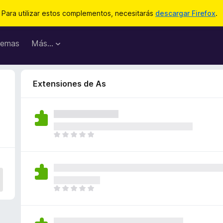
Para utilizar estos complementos, necesitarás
descargar Firefox
.
emas
Más...
Extensiones de As
T
o
d
a
v
í
T
a
o
n
d
o
a