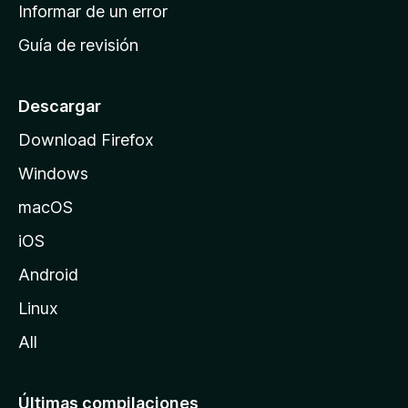
n
Informar de un error
i
Guía de revisión
c
i
o
Descargar
d
Download Firefox
e
Windows
M
o
macOS
z
iOS
i
l
Android
l
Linux
a
All
Últimas compilaciones