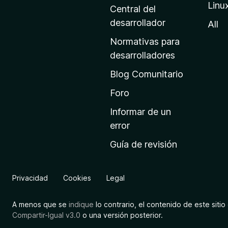
Linu
a
Central del
d
desarrollador
All
e
Normativas para
i
desarrolladores
n
Blog Comunitario
i
c
Foro
i
Informar de un
o
error
d
Guía de revisión
e
M
o
Privacidad
Cookies
Legal
z
i
A menos que se
indique
lo contrario, el contenido de este sitio 
l
Compartir-Igual v3.0
o una versión posterior.