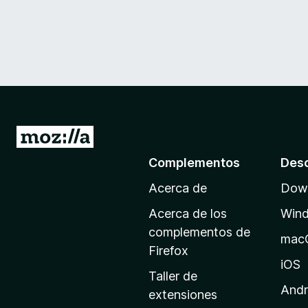
I
r
Complementos
Des
a
Acerca de
Down
l
a
Acerca de los
Win
p
complementos de
mac
á
Firefox
g
iOS
Taller de
i
Andr
extensiones
n