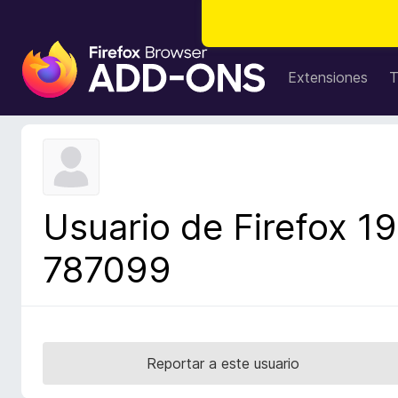
B
u
Extensiones
T
s
c
a
d
o
r
Usuario de Firefox 19
d
e
787099
c
o
m
p
l
Reportar a este usuario
e
m