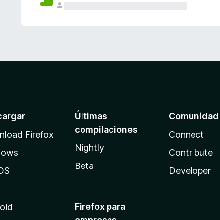
cargar
Últimas
Comunidad
compilaciones
load Firefox
Connect
Nightly
dows
Contribute
Beta
OS
Developer
Firefox para
oid
empresas