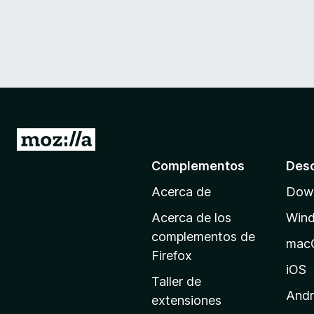
I
r
Complementos
Des
a
Acerca de
Down
l
a
Acerca de los
Win
p
complementos de
mac
á
Firefox
g
iOS
Taller de
i
Andr
extensiones
n