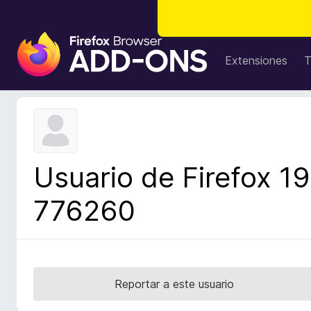
B
u
Extensiones
T
s
c
a
d
o
r
Usuario de Firefox 19
d
e
776260
c
o
m
p
l
Reportar a este usuario
e
m