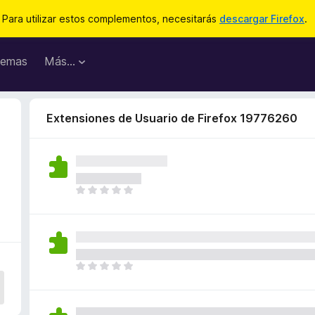
Para utilizar estos complementos, necesitarás
descargar Firefox
.
emas
Más...
Extensiones de Usuario de Firefox 19776260
T
o
d
a
v
í
T
a
o
n
d
o
a