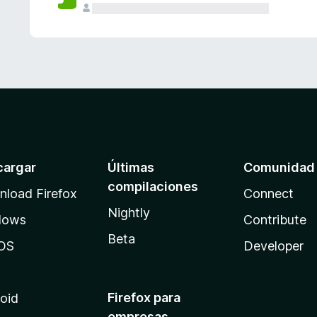
cargar
Últimas
Comunidad
compilaciones
load Firefox
Connect
Nightly
dows
Contribute
Beta
OS
Developer
Firefox para
oid
empresas