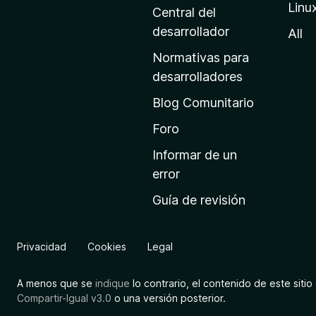
Linu
a
Central del
d
desarrollador
All
e
Normativas para
i
desarrolladores
n
Blog Comunitario
i
c
Foro
i
Informar de un
o
error
d
Guía de revisión
e
M
o
Privacidad
Cookies
Legal
z
i
A menos que se
indique
lo contrario, el contenido de este sitio 
l
Compartir-Igual v3.0
o una versión posterior.