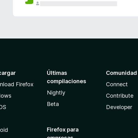
cargar
Últimas
Comunidad
compilaciones
load Firefox
Connect
Nightly
dows
Contribute
Beta
OS
Developer
Firefox para
oid
empresas