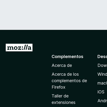
I
r
Complementos
Des
a
Acerca de
Down
l
a
Acerca de los
Win
p
complementos de
mac
á
Firefox
g
iOS
Taller de
i
Andr
extensiones
n