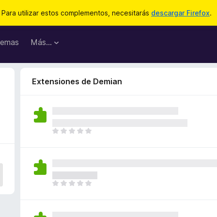
Para utilizar estos complementos, necesitarás
descargar Firefox
.
emas
Más...
Extensiones de Demian
T
o
d
a
v
í
T
a
o
n
d
o
a