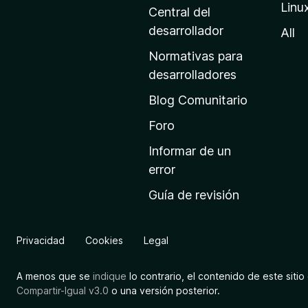
Linu
a
Central del
d
desarrollador
All
e
Normativas para
i
desarrolladores
n
Blog Comunitario
i
c
Foro
i
Informar de un
o
error
d
Guía de revisión
e
M
o
Privacidad
Cookies
Legal
z
i
A menos que se
indique
lo contrario, el contenido de este sitio 
l
Compartir-Igual v3.0
o una versión posterior.