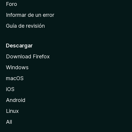
i
Foro
s
n
Informar de un error
i
Guía de revisión
c
i
o
Descargar
d
Download Firefox
e
Windows
M
o
macOS
z
iOS
i
l
Android
l
Linux
a
All