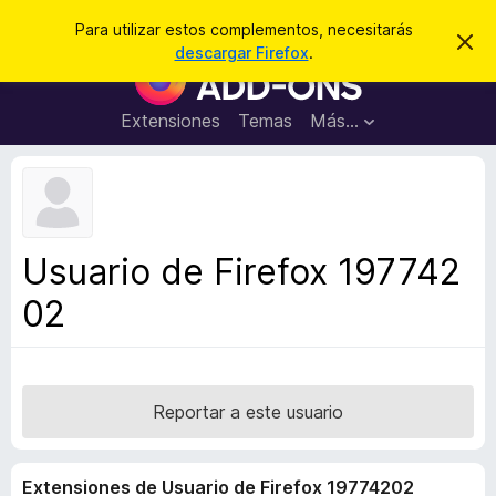
B
Cerrar sesión
Para utilizar estos complementos, necesitarás
I
u
descargar Firefox
.
g
B
s
n
u
o
c
r
s
Extensiones
Temas
Más...
a
a
c
r
r
e
a
s
d
t
e
o
a
r
v
Usuario de Firefox 197742
i
d
s
02
e
o
c
o
m
p
Reportar a este usuario
l
e
Extensiones de Usuario de Firefox 19774202
m