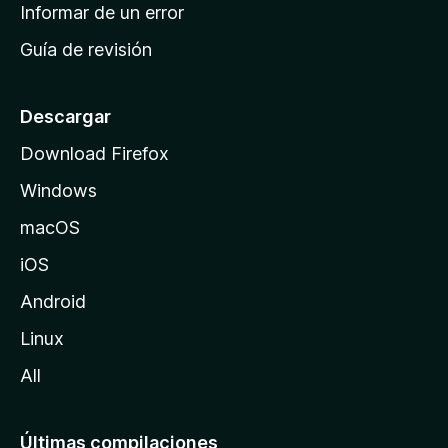
n
Informar de un error
i
Guía de revisión
c
i
o
Descargar
d
Download Firefox
e
Windows
M
o
macOS
z
iOS
i
l
Android
l
Linux
a
All
Últimas compilaciones