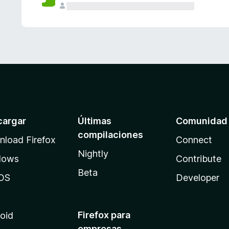
cargar
Últimas
Comunidad
compilaciones
load Firefox
Connect
Nightly
dows
Contribute
Beta
OS
Developer
Firefox para
oid
empresas