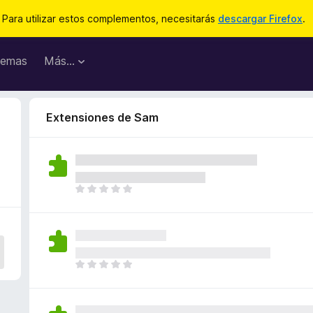
Para utilizar estos complementos, necesitarás
descargar Firefox
.
emas
Más...
Extensiones de Sam
T
o
d
a
v
í
T
a
o
n
d
o
a