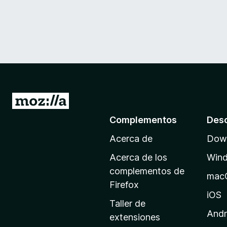
I
r
Complementos
Des
a
Acerca de
Down
l
a
Acerca de los
Win
p
complementos de
mac
á
Firefox
g
iOS
Taller de
i
Andr
extensiones
n