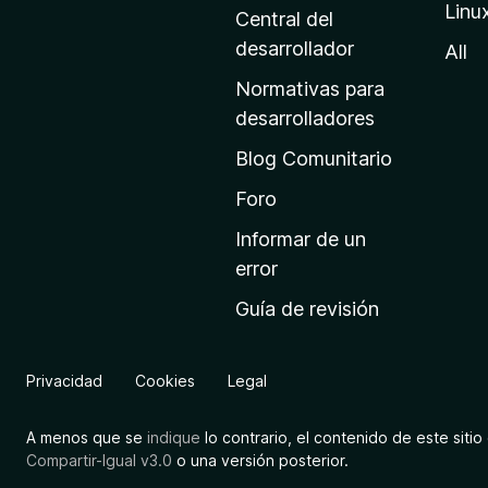
Linu
a
Central del
d
desarrollador
All
e
Normativas para
i
desarrolladores
n
Blog Comunitario
i
c
Foro
i
Informar de un
o
error
d
Guía de revisión
e
M
o
Privacidad
Cookies
Legal
z
i
A menos que se
indique
lo contrario, el contenido de este sitio 
l
Compartir-Igual v3.0
o una versión posterior.