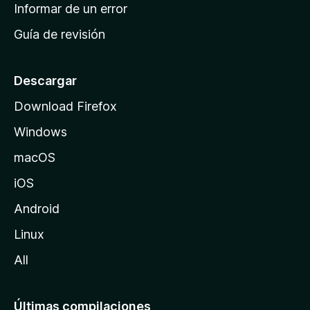
n
Informar de un error
i
Guía de revisión
c
i
o
Descargar
d
Download Firefox
e
Windows
M
o
macOS
z
iOS
i
l
Android
l
Linux
a
All
Últimas compilaciones