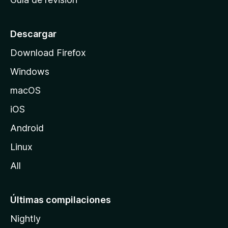
c
i
o
Descargar
d
Download Firefox
e
Windows
M
o
macOS
z
iOS
i
l
Android
l
Linux
a
All
Últimas compilaciones
Nightly