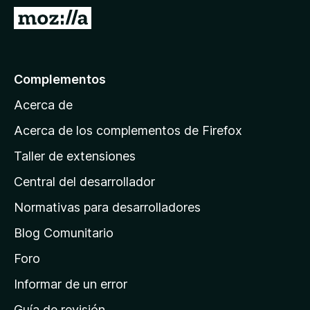
e
I
n
r
t
a
o
l
Complementos
s
a
p
Acerca de
p
a
á
r
Acerca de los complementos de Firefox
a
g
Taller de extensiones
F
i
i
Central del desarrollador
n
r
a
Normativas para desarrolladores
e
d
f
Blog Comunitario
e
o
i
Foro
x
n
Informar de un error
i
Guía de revisión