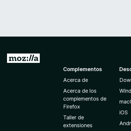
I
r
Complementos
Des
a
Acerca de
Down
l
a
Acerca de los
Win
p
complementos de
mac
á
Firefox
g
iOS
Taller de
i
Andr
extensiones
n