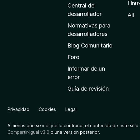
Linu
a
Central del
d
desarrollador
All
e
Normativas para
i
desarrolladores
n
Blog Comunitario
i
c
Foro
i
Informar de un
o
error
d
Guía de revisión
e
M
o
Privacidad
Cookies
Legal
z
i
A menos que se
indique
lo contrario, el contenido de este sitio 
l
Compartir-Igual v3.0
o una versión posterior.