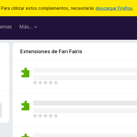
Para utilizar estos complementos, necesitarás
descargar Firefox
.
emas
Más...
Extensiones de Fari Fairis
T
o
d
a
v
í
T
a
o
n
d
o
a