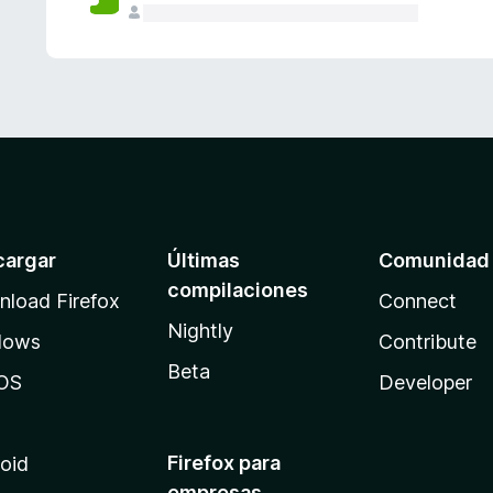
cargar
Últimas
Comunidad
compilaciones
load Firefox
Connect
Nightly
dows
Contribute
Beta
OS
Developer
Firefox para
oid
empresas