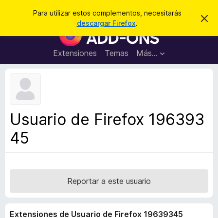
B
Cerrar sesión
Para utilizar estos complementos, necesitarás
I
u
descargar Firefox
.
g
B
s
n
u
o
c
r
s
Extensiones
Temas
Más...
a
a
c
r
r
e
a
s
d
t
e
o
a
r
v
Usuario de Firefox 196393
i
d
s
45
e
o
c
o
m
p
Reportar a este usuario
l
e
Extensiones de Usuario de Firefox 19639345
m