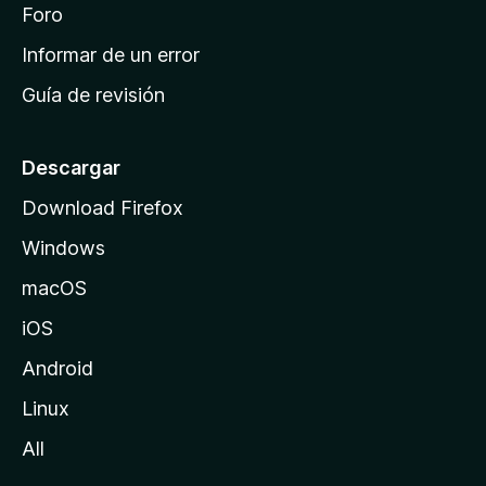
i
Foro
s
n
Informar de un error
i
Guía de revisión
c
i
o
Descargar
d
Download Firefox
e
Windows
M
o
macOS
z
iOS
i
l
Android
l
Linux
a
All