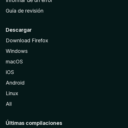
Informar de un error
i
Guía de revisión
c
i
o
Descargar
d
Download Firefox
e
Windows
M
o
macOS
z
iOS
i
l
Android
l
Linux
a
All
Últimas compilaciones