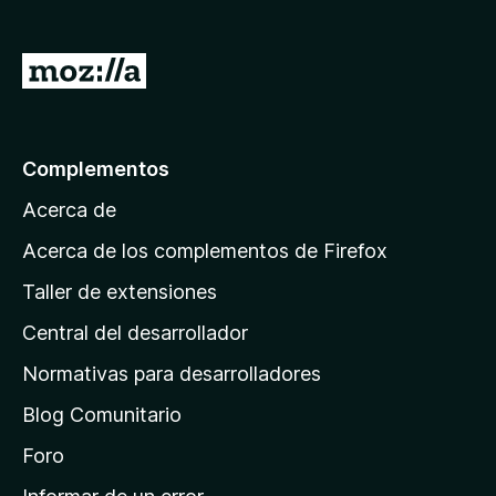
e
n
I
t
r
o
a
s
p
l
Complementos
a
a
r
Acerca de
p
a
á
Acerca de los complementos de Firefox
F
g
i
Taller de extensiones
i
r
Central del desarrollador
n
e
a
f
Normativas para desarrolladores
o
d
Blog Comunitario
x
e
i
Foro
n