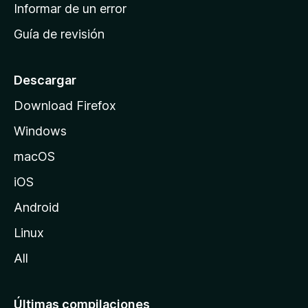
n
Informar de un error
i
Guía de revisión
c
i
o
Descargar
d
Download Firefox
e
Windows
M
o
macOS
z
iOS
i
l
Android
l
Linux
a
All
Últimas compilaciones