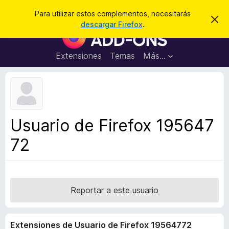
B
Cerrar sesión
Para utilizar estos complementos, necesitarás
I
u
descargar Firefox
.
g
B
s
n
u
o
c
r
s
Extensiones
Temas
Más...
a
a
c
r
r
e
a
s
d
t
e
o
a
r
v
Usuario de Firefox 195647
i
d
s
72
e
o
c
o
m
p
Reportar a este usuario
l
e
Extensiones de Usuario de Firefox 19564772
m