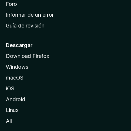
i
Foro
s
n
Informar de un error
i
Guía de revisión
c
i
o
Descargar
d
Download Firefox
e
Windows
M
o
macOS
z
iOS
i
l
Android
l
Linux
a
All