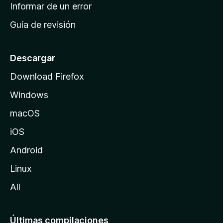
n
Informar de un error
i
Guía de revisión
c
i
o
Descargar
d
Download Firefox
e
Windows
M
o
macOS
z
iOS
i
l
Android
l
Linux
a
All
Últimas compilaciones