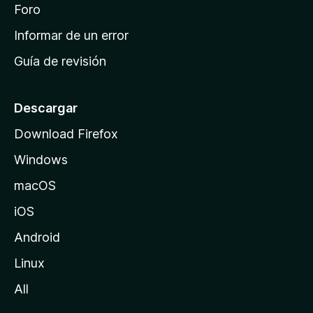
i
Foro
s
n
Informar de un error
i
Guía de revisión
c
i
o
Descargar
d
Download Firefox
e
Windows
M
o
macOS
z
iOS
i
l
Android
l
Linux
a
All