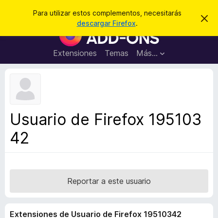
B
Cerrar sesión
Para utilizar estos complementos, necesitarás
I
u
descargar Firefox
.
g
B
s
n
u
o
c
r
s
Extensiones
Temas
Más...
a
a
c
r
r
e
a
s
d
t
e
o
a
r
v
Usuario de Firefox 195103
i
d
s
42
e
o
c
o
m
p
Reportar a este usuario
l
e
Extensiones de Usuario de Firefox 19510342
m