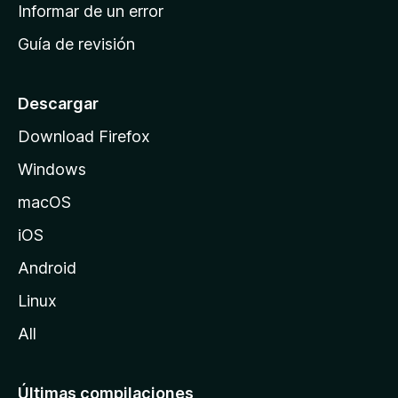
n
Informar de un error
i
Guía de revisión
c
i
o
Descargar
d
Download Firefox
e
Windows
M
o
macOS
z
iOS
i
l
Android
l
Linux
a
All
Últimas compilaciones